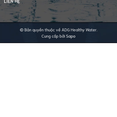
LIÊN HỆ
© Bản quyền thuộc về ADG Healthy Water.
Cung cấp bởi
Sapo