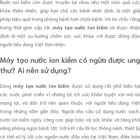
Nước ion kiềm còn được truyền tai nhau như một món quà sức
khỏe thiên nhiên, giúp hạn chế các bệnh nhất định, là một giải
pháp hiệu quả trong phòng bệnh hơn chữa bệnh. Và tin chắc rằng
trong thời gian sắp tới,
máy tạo nước ion kiềm
sẽ được nhậ
định là một xu hướng chăm sóc sức khỏe với được đông đảo
người tiêu dùng Việt đón nhận.
Máy tạo nước ion kiềm có ngừa được ung
thư? Ai nên sử dụng?
Dòng
máy tạo nước ion kiềm
được sử dụng rất phổ biến tại
các nước phát triển vì những lợi ích sức khỏe tuyệt vời mà nó
mang lại, và dần trở nên quen thuộc với người tiêu dùng Việt
trong những năm gần đây. Ngoài nhu cầu sử dụng nước sạch,
nước ion kiềm ngày càng cao giúp bảo vệ sức khỏe và tăng khả
năng phòng ngừa bệnh tật. Với kết cấu lõi lọc thông minh, thiết bị
có thể xử lý tốt các nguồn nước đầu vào tại Việt Nam, đảm bảo