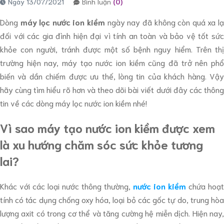
Ngày 13/07/2021
Bình luận
(0)
Dòng
máy lọc nước ion kiềm
ngày nay đã không còn quá xa l
đối với các gia đình hiện đại vì tính an toàn và bảo vệ tốt sức
khỏe con người, tránh được một số bệnh nguy hiểm. Trên thị
trường hiện nay, máy tạo nước ion kiềm cũng đã trở nên phổ
biến và dần chiếm được ưu thế, lòng tin của khách hàng. Vậy
hãy cùng tìm hiểu rõ hơn và theo dõi bài viết dưới đây các thông
tin về các dòng máy lọc nước ion kiềm nhé!
Vì sao máy tạo nước ion kiềm được xem
là xu hướng chăm sóc sức khỏe tương
lai?
Khác với các loại nước thông thường,
nước ion kiềm
chứa hoạt
tính có tác dụng chống oxy hóa, loại bỏ các gốc tự do, trung hòa
lượng axit có trong cơ thể và tăng cường hệ miễn dịch. Hiện nay,