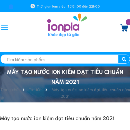
Thời gian làm việc: Từ 8h00 đến 22h00
MÁY TẠO NƯỚC ION KIỀM ĐẠT TIÊU CHUẨN
NĂM 2021
Trang chủ
Tin tức
Máy tạo nước ion kiềm đạt tiêu chuẩn năm
2021
Máy tạo nước ion kiềm đạt tiêu chuẩn năm 2021