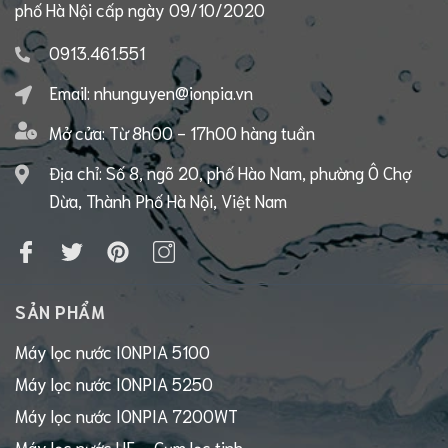
phố Hà Nội cấp ngày 09/10/2020
0913.461.551
Email:
nhunguyen@ionpia.vn
Mở cửa:
Từ 8h00 - 17h00 hàng tuần
Địa chỉ: Số 8, ngõ 20, phố Hào Nam, phường Ô Chợ
Dừa, Thành Phố Hà Nội, Việt Nam
SẢN PHẨM
Máy lọc nước IONPIA 5100
Máy lọc nước IONPIA 5250
Máy lọc nước IONPIA 7200WT
Máy lọc nước UF – Cụm lọc tinh