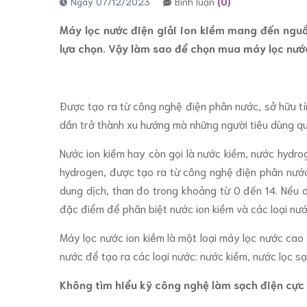
Ngày 07/12/2023
Bình luận
(0)
Máy lọc nước điện giải ion kiềm mang đến nguồ
lựa chọn. Vậy làm sao để chọn mua máy lọc nướ
Được tạo ra từ công nghệ điện phân nước, sở hữu tí
dần trở thành xu hướng mà những người tiêu dùng q
Nước ion kiềm hay còn gọi là nước kiềm, nước hydrog
hydrogen, được tạo ra từ công nghệ điện phân nước
dung dịch, than đo trong khoảng từ 0 đến 14. Nếu d
đặc điểm để phân biệt nước ion kiềm và các loại nướ
Máy lọc nước ion kiềm là một loại máy lọc nước ca
nước để tạo ra các loại nước: nước kiềm, nước lọc sạ
Không tìm hiểu kỹ công nghệ làm sạch điện cực