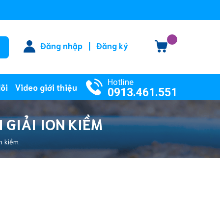
Đăng nhập
|
Đăng ký
Hotline
lõi
Video giới thiệu
0913.461.551
 GIẢI ION KIỀM
n kiềm