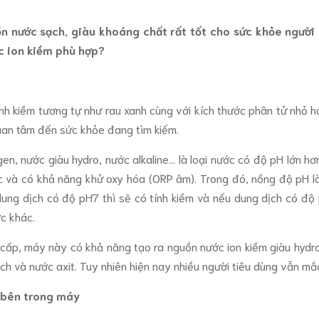
n nước sạch, giàu khoáng chất rất tốt cho sức khỏe người 
c ion kiềm phù hợp?
nh kiềm tương tự như rau xanh cùng với kích thước phân tử nhỏ 
uan tâm đến sức khỏe đang tìm kiếm.
en, nước giàu hydro, nước alkaline… là loại nước có độ pH lớn h
 và có khả năng khử oxy hóa (ORP âm). Trong đó, nồng độ pH l
ung dịch có độ pH7 thì sẽ có tính kiềm và nếu dung dịch có độ 
c khác.
o cấp, máy này có khả năng tạo ra nguồn nước ion kiềm giàu hyd
ch và nước axit. Tuy nhiên hiện nay nhiều người tiêu dùng vẫn mắ
 bên trong máy