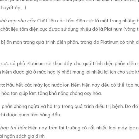
huyết áp,...)
 phù hợp nhu cầu
: Chất liệu các tấm điện cực là một trong những
 chất liệu tấm điện cực được sử dụng nhiều đó là Platinum (vàng t
ít bị ăn mòn trong quá trình điện phân, trong đó Platinum có tính
iện cực có phủ Platinum sẽ thúc đẩy cho quá trình điện phân di
 kiềm được giữ ở mức hợp lý nhất mang lại nhiều lợi ích cho sức k
ao
: Hầu hết các máy lọc nước ion kiềm hiện nay đều có thể tạo n
o hòa tan giúp làm tăng khả năng chống oxy hóa.
 phần phòng ngừa và hỗ trợ trong quá trình điều trị bệnh. Do đó
 chí được quan tâm hàng đầu.
hợp túi tiền
: Hiện nay trên thị trường có rất nhiều loại máy lọc 
i ngân sách gia đình.