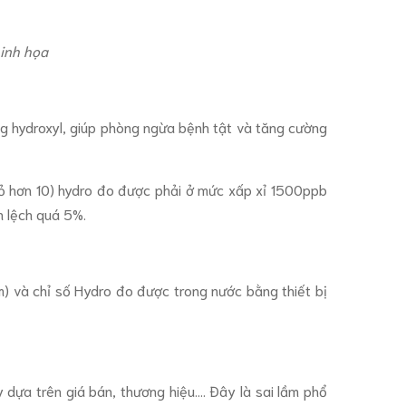
minh họa
ng hydroxyl, giúp phòng ngừa bệnh tật và tăng cường
ỏ hơn 10) hydro đo được phải ở mức xấp xỉ 1500ppb
h lệch quá 5%.
m) và chỉ số Hydro đo được trong nước bằng thiết bị
a trên giá bán, thương hiệu.... Đây là sai lầm phổ