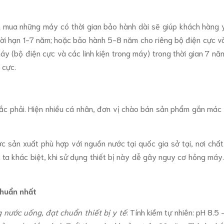
ọn mua những máy có thời gian bảo hành dài sẽ giúp khách hàng y
hời hạn 1-7 năm; hoặc bảo hành 5-8 năm cho riêng bộ điện cực v
 (bộ điện cực và các linh kiện trong máy) trong thời gian 7 năm
 cực.
mắc phải. Hiện nhiều cá nhân, đơn vị chào bán sản phẩm gắn mác 
 sản xuất phù hợp với nguồn nước tại quốc gia sở tại, nơi chất 
c ta khác biệt, khi sử dụng thiết bị này dễ gây nguy cơ hỏng máy
chuẩn nhất
 nước uống, đạt chuẩn thiết bị y tế
: Tính kiềm tự nhiên: pH 8.5