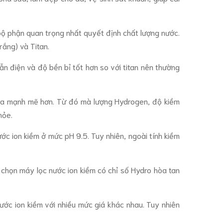
 bộ phận quan trọng nhất quyết định chất lượng nước.
rắng) và Titan.
 dẫn điện và độ bền bỉ tốt hơn so với titan nên thường
ễn ra mạnh mẽ hơn. Từ đó mà lượng Hydrogen, độ kiềm
hỏe.
ước ion kiềm ở mức pH 9.5. Tuy nhiên, ngoài tính kiềm
 chọn máy lọc nước ion kiềm có chỉ số Hydro hòa tan
nước ion kiềm với nhiều mức giá khác nhau. Tuy nhiên