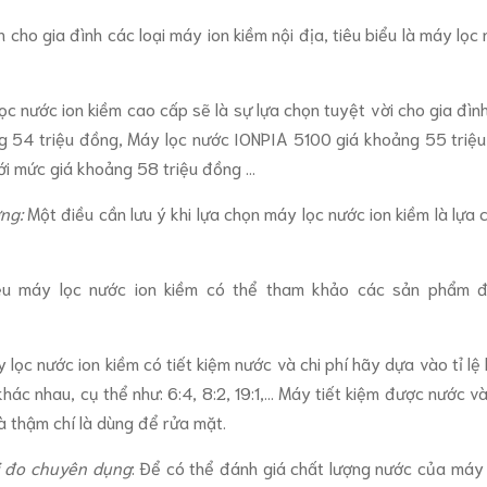
cho gia đình các loại máy ion kiềm nội địa, tiêu biểu là máy lọc 
 nước ion kiềm cao cấp sẽ là sự lựa chọn tuyệt vời cho gia đình,
g 54 triệu đồng, Máy lọc nước IONPIA 5100 giá khoảng 55 triệ
i mức giá khoảng 58 triệu đồng ...
ng:
Một điều cần lưu ý khi lựa chọn máy lọc nước ion kiềm là lựa
hiệu máy lọc nước ion kiềm có thể tham khảo các sản phẩm đ
lọc nước ion kiềm có tiết kiệm nước và chi phí hãy dựa vào tỉ 
hác nhau, cụ thể như: 6:4, 8:2, 19:1,... Máy tiết kiệm được nước và
à thậm chí là dùng để rửa mặt.
bị đo chuyên dụng
: Để có thể đánh giá chất lượng nước của máy 