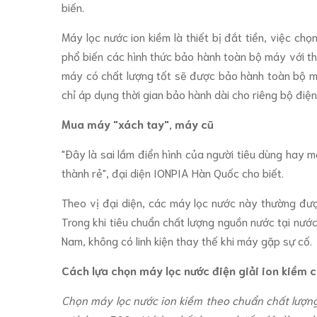
biến.
Máy lọc nước ion kiềm là thiết bị đắt tiền, việc ch
phổ biến các hình thức bảo hành toàn bộ máy với t
máy có chất lượng tốt sẽ được bảo hành toàn bộ máy
chỉ áp dụng thời gian bảo hành dài cho riêng bộ điện
Mua máy "xách tay", máy cũ
"Đây là sai lầm điển hình của người tiêu dùng hay 
thành rẻ", đại diện IONPIA Hàn Quốc cho biết.
Theo vị đại diện, các máy lọc nước này thường được
Trong khi tiêu chuẩn chất lượng nguồn nước tại nướ
Nam, không có linh kiện thay thế khi máy gặp sự cố.
Cách lựa chọn máy lọc nước điện giải ion kiềm 
Chọn máy lọc nước ion kiềm theo chuẩn chất lượng