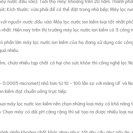
chảy nước đầu vào); Tuổi thọ máy: khoảng trên 20 năm; Thành phầ
phút; Kích thước: vừa phải để có thể đặt trong nhà bếp; Máy lọc n
p với nguồn nước đầu vào
: Máy lọc nước ion kiềm loại tốt nhất ph
hất. Hiện nay trên thị trường máy lọc nước ion kiềm có 3 công ng
..thì phần lớn máy lọc nước ion kiềm của họ đang sử dụng các c
quá nhiều.
ễm, chứa nhiều tạp chất có hại cho sức khỏe thì công nghệ lọc N
- 0.0005 micromet) nhỏ hơn từ 10 - 100 lần so với màng UF và Na
ion kiềm đạt chuẩn uống trực tiếp.
mua máy lọc nước ion kiềm nên chọn những loại máy có khả năng t
 Chọn máy có dải pH càng rộng thì sẽ tạo ra được nhiều loại n
 thành phần khoáng chất khác nhau phục tốt nhu cầu như: nấu ăn, 