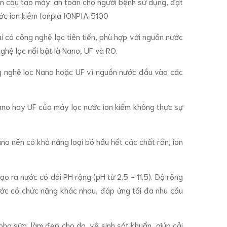
n cấu tạo máy: an toàn cho người bệnh sử dụng, đạt
ước ion kiềm Ionpia IONPIA 5100
ải có công nghệ lọc tiên tiến, phù hợp với nguồn nước
hệ lọc nổi bật là Nano, UF và RO.
ông nghệ lọc Nano hoặc UF vì nguồn nước đầu vào các
ano hay UF của máy lọc nước ion kiềm không thực sự
no nên có khả năng loại bỏ hầu hết các chất rắn, ion
ạo ra nước có dải PH rộng (pH từ 2.5 - 11.5). Độ rộng
ước có chức năng khác nhau, đáp ứng tối đa nhu cầu
pha sữa, làm đẹp cho da, vệ sinh sát khuẩn, giúp cải