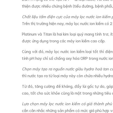
thiện được nhiều chứng bệnh (tiểu đường, bệnh phổi, 
Chất liệu tấm điện cực của máy lọc nước ion kiềm
Trên thị trường hiện nay, máy lọc nước ion kiềm có 2
Platinum và Titan là hai kim loại quý mang tính trơ, 
được ứng dụng trong các máy ion kiềm cao cấp.
Cùng với đó, máy lọc nước ion kiềm loại tốt thì đ
tính pH hay chỉ số chống oxy hóa ORP trong nước ion
Chọn máy tạo ra nguồn nước giàu hydro hoà tan c
thì nước tạo ra từ loại máy này còn chứa nhiều hydr
Từ đó, tăng cường đề kháng, đẩy lùi gốc tự do, góp
cao, tốt cho sức khỏe cũng là một trong những tiêu
Lựa chọn máy lọc nước ion kiềm có giá thành phù 
cần cân nhắc những sản phẩm có mức giá phù hợp vớ