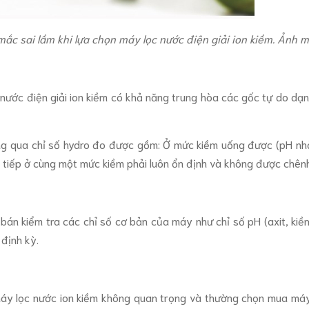
ắc sai lầm khi lựa chọn máy lọc nước điện giải ion kiềm. Ảnh 
nước điện giải ion kiềm có khả năng trung hòa các gốc tự do dạ
ông qua chỉ số hydro đo được gồm: Ở mức kiềm uống được (pH nh
n tiếp ở cùng một mức kiềm phải luôn ổn định và không được chên
bán kiểm tra các chỉ số cơ bản của máy như chỉ số pH (axit, kiề
định kỳ.
y lọc nước ion kiềm không quan trọng và thường chọn mua máy dự