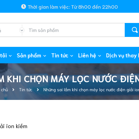
Thời gian làm việc: Từ 8h00 đến 22h00
ả
tôi
Sản phẩm
Tin tức
Liên hệ
Dịch vụ thay 
 KHI CHỌN MÁY LỌC NƯỚC ĐIỆN
 chủ
Tin tức
Những sai lầm khi chọn máy lọc nước điện giải io
ải ion kiềm