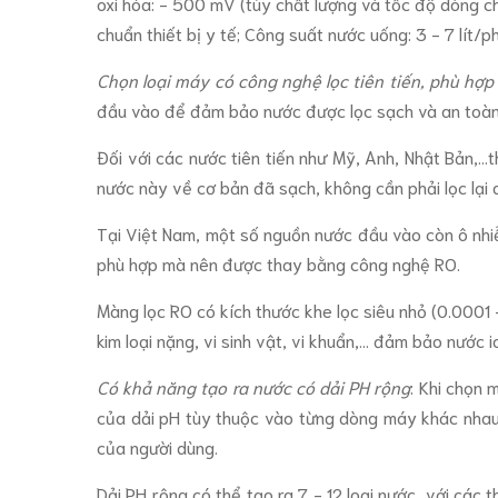
oxi hóa: - 500 mV (tùy chất lượng và tốc độ dòng 
chuẩn thiết bị y tế; Công suất nước uống: 3 - 7 lít/
Chọn loại máy có công nghệ lọc tiên tiến, phù hợ
đầu vào để đảm bảo nước được lọc sạch và an toàn n
Đối với các nước tiên tiến như Mỹ, Anh, Nhật Bản,.
nước này về cơ bản đã sạch, không cần phải lọc lại 
Tại Việt Nam, một số nguồn nước đầu vào còn ô nhi
phù hợp mà nên được thay bằng công nghệ RO.
Màng lọc RO có kích thước khe lọc siêu nhỏ (0.0001 
kim loại nặng, vi sinh vật, vi khuẩn,... đảm bảo nước 
Có khả năng tạo ra nước có dải PH rộng
: Khi chọn 
của dải pH tùy thuộc vào từng dòng máy khác nhau.
của người dùng.
Dải PH rộng có thể tạo ra 7 - 12 loại nước, với các