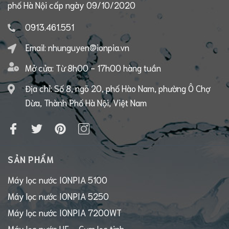
phố Hà Nội cấp ngày 09/10/2020
0913.461.551
Email:
nhunguyen@ionpia.vn
Mở cửa:
Từ 8h00 - 17h00 hàng tuần
Địa chỉ: Số 8, ngõ 20, phố Hào Nam, phường Ô Chợ
Dừa, Thành Phố Hà Nội, Việt Nam
SẢN PHẨM
Máy lọc nước IONPIA 5100
Máy lọc nước IONPIA 5250
Máy lọc nước IONPIA 7200WT
Máy lọc nước UF – Cụm lọc tinh