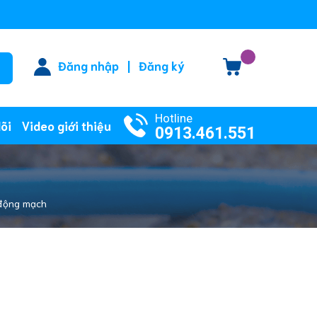
Đăng nhập
|
Đăng ký
Hotline
lõi
Video giới thiệu
0913.461.551
 động mạch