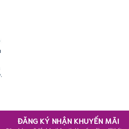
a
à
,
ĐĂNG KÝ NHẬN KHUYẾN MÃI