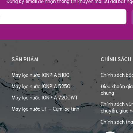
Đăng ký email để nhận thông tin khuyến mãi ưu đãi bất ng
SẢN PHẨM
CHÍNH SÁCH
Máy lọc nước IONPIA 5100
Chính sách bả
Máy lọc nước IONPIA 5250
Điều khoản gia
chung
Máy lọc nước IONPIA 7200WT
Chính sách vậ
Máy lọc nước UF – Cụm lọc tinh
chuyển, giao 
Chính sách th