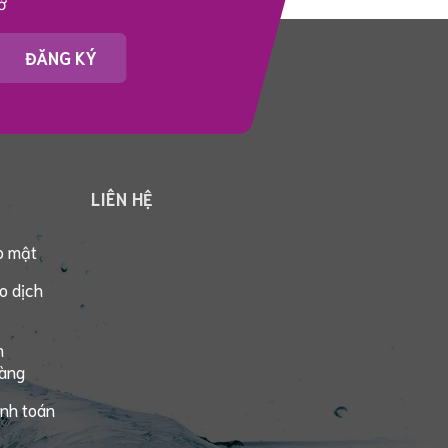
ờ
ĐĂNG KÝ
LIÊN HỆ
o mật
o dịch
n
hàng
anh toán