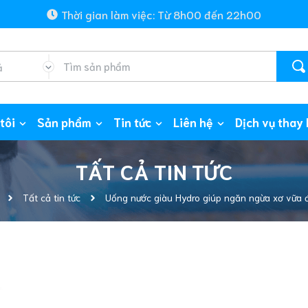
Thời gian làm việc: Từ 8h00 đến 22h00
ả
tôi
Sản phẩm
Tin tức
Liên hệ
Dịch vụ thay 
TẤT CẢ TIN TỨC
Tất cả tin tức
Uống nước giàu Hydro giúp ngăn ngừa xơ vữa